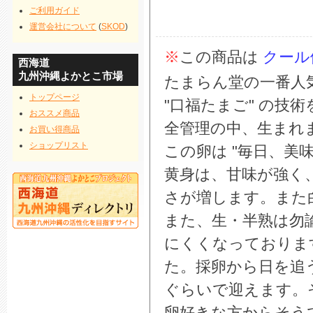
ご利用ガイド
運営会社について
(
SKOD
)
※
この商品は
クール
西海道
九州沖縄よかとこ市場
たまらん堂の一番人気 
トップページ
"口福たまご" の技
おススメ商品
全管理の中、生まれ
お買い得商品
ショップリスト
この卵は "毎日、美
黄身は、甘味が強く
さが増します。また
また、生・半熟は勿
にくくなっております
た。採卵から日を追
ぐらいで迎えます。
卵好きな方からそう