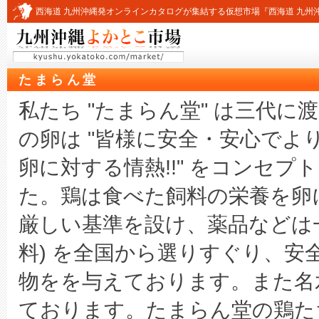
西海道 九州沖縄発オンラインカタログが集結する仮想市場『西海道 九州
たまらん堂
私たち "たまらん堂" は三代
の卵は "皆様に安全・安心でより
卵に対する情熱!!" をコンセ
た。鶏は食べた飼料の栄養を卵
厳しい基準を設け、薬品などは
料) を全国から選りすぐり、
物をを与えております。また名水
ております。たまらん堂の鶏た