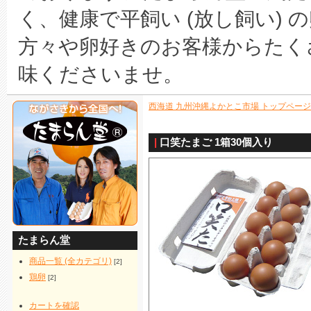
く、健康で平飼い (放し飼い) 
方々や卵好きのお客様からたく
味くださいませ。
西海道 九州沖縄よかとこ市場 トップページ
|
口笑たまご 1箱30個入り
たまらん堂
商品一覧 (全カテゴリ)
[2]
鶏卵
[2]
カートを確認