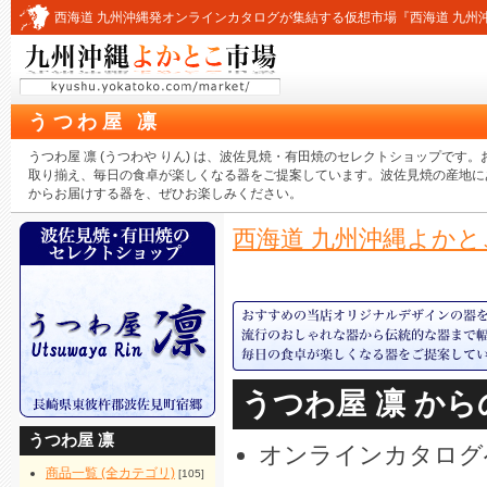
西海道 九州沖縄発オンラインカタログが集結する仮想市場『西海道 九州
うつわ屋 凛
うつわ屋 凛 (うつわや りん) は、波佐見焼・有田焼のセレクトショップで
取り揃え、毎日の食卓が楽しくなる器をご提案しています。波佐見焼の産地に
からお届けする器を、ぜひお楽しみください。
西海道 九州沖縄よかと
うつわ屋 凛 か
うつわ屋 凛
オンラインカタログ
商品一覧 (全カテゴリ)
[105]