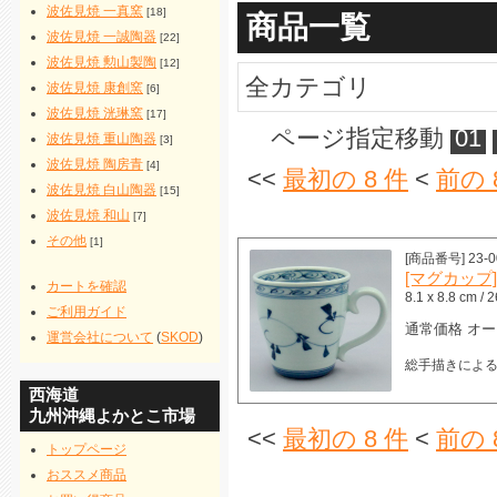
波佐見焼 一真窯
[18]
商品一覧
波佐見焼 一誠陶器
[22]
波佐見焼 勲山製陶
[12]
全カテゴリ
波佐見焼 康創窯
[6]
波佐見焼 洸琳窯
[17]
ページ指定移動
01
波佐見焼 重山陶器
[3]
波佐見焼 陶房青
[4]
<<
最初の 8 件
<
前の 
波佐見焼 白山陶器
[15]
波佐見焼 和山
[7]
その他
[1]
[商品番号] 23-0
[マグカップ]
カートを確認
8.1 x 8.8 cm / 
ご利用ガイド
通常価格 オー
運営会社について
(
SKOD
)
総手描きによ
西海道
九州沖縄よかとこ市場
<<
最初の 8 件
<
前の 
トップページ
おススメ商品