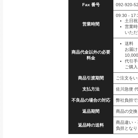
Fax 番号
092-920-5
09:30 - 17:
土日祝
営業時間
営業時
いただ
送料
お届け
商品代金以外の必要
10,
料金
代引手
ご購入
商品引渡期間
ご注文をい
支払方法
佐川急便 
不良品の場合の対応
弊社負担で
返品期間
商品の交換
商品違い・
返品時の送料
負担となり