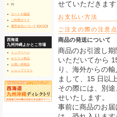
せていただきます
[0]
カートを確認
お支払い方法
ご利用ガイド
運営会社について
(
SKOD
)
ご注文の際の注意
商品の発送について
西海道
九州沖縄よかとこ市場
商品のお引渡し期
トップページ
いただいてから 
おススメ商品
お買い得商品
り、海外からの輸
ショップリスト
まして、15 日
その際には、別途
せいたします。
事前に商品のお届
は、恐れ入ります