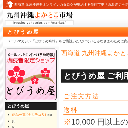
西海道 九州沖縄発オンラインカタログが集結する仮想市場『西海道 九州
とびうめ屋
メールマガジン『とびうめ時報』をご購読いただいているみなさまのために商
西海道 九州沖縄よかと
とびうめ屋 ご利
ご注文方法
とびうめ屋
送料
商品一覧 (全カテゴリ)
[48]
※
10,000 円
[0]
[0]